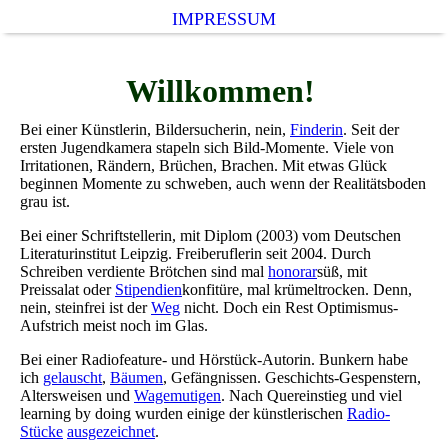
IMPRESSUM
Willkommen!
Bei einer Künstlerin, Bildersucherin, nein,
Finderin
. Seit der
ersten Jugendkamera stapeln sich Bild-Momente. Viele von
Irritationen, Rändern, Brüchen, Brachen. Mit etwas Glück
beginnen Momente zu schweben, auch wenn der Realitätsboden
grau ist.
Bei einer Schriftstellerin, mit Diplom (2003) vom Deutschen
Literaturinstitut Leipzig. Freiberuflerin seit 2004. Durch
Schreiben verdiente Brötchen sind mal
honorar
süß, mit
Preissalat oder
Stipendien
konfitüre, mal krümeltrocken. Denn,
nein, steinfrei ist der
Weg
nicht. Doch ein Rest Optimismus-
Aufstrich meist noch im Glas.
Bei einer Radiofeature- und Hörstück-Autorin. Bunkern habe
ich
gelauscht
,
Bäumen
, Gefängnissen. Geschichts-Gespenstern,
Altersweisen und
Wagemutigen
. Nach Quereinstieg und viel
learning by doing wurden einige der künstlerischen
Radio-
Stücke
ausgezeichnet
.