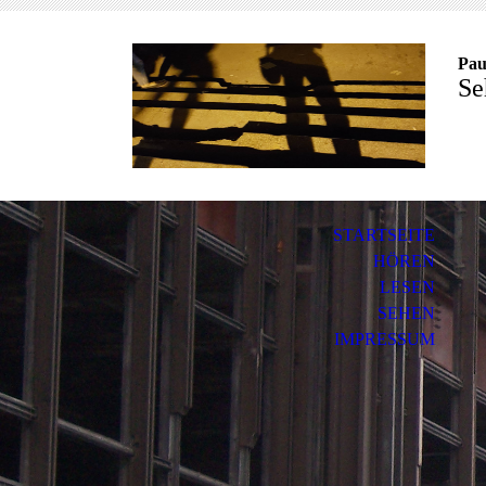
Pau
Se
STARTSEITE
HÖREN
LESEN
SEHEN
IMPRESSUM